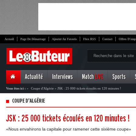
Accueil
Page De Démarrage
Ajouter Au Favoris
Flux RSS
Contact
Offres D'emp
Actualité
Interviews
Match
LIVE
Sports
Vous êtes ici :
»
Coupe d'Algérie
»
JSK : 25 000 tickets écoulés en 120 minutes !
COUPE D'ALGÉRIE
JSK : 25 000 tickets écoulés en 120 minutes !
«Nous envahirons la capitale pour ramener cette sixième coupe»