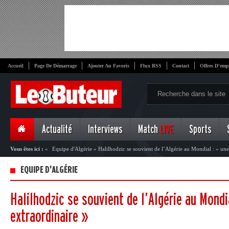
Accueil
Page De Démarrage
Ajouter Au Favoris
Flux RSS
Contact
Offres D'emp
Actualité
Interviews
Match
LIVE
Sports
Vous êtes ici :
»
Equipe d'Algérie
»
Halilhodzic se souvient de l’Algérie au Mondial : « une
EQUIPE D'ALGÉRIE
Halilhodzic se souvient de l’Algérie au Mondi
extraordinaire »