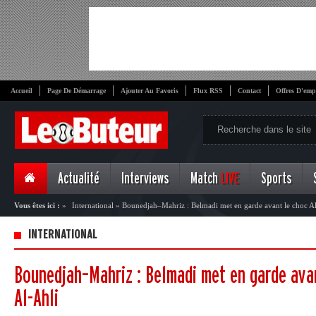
Accueil
Page De Démarrage
Ajouter Au Favoris
Flux RSS
Contact
Offres D'emp
Actualité
Interviews
Match
LIVE
Sports
Vous êtes ici :
»
International
»
Bounedjah–Mahriz : Belmadi met en garde avant le choc Al
INTERNATIONAL
Bounedjah–Mahriz : Belmadi met en garde avan
Al-Ahli