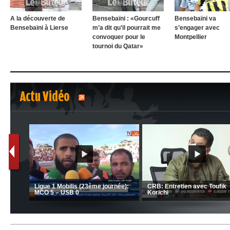
A la découverte de
Bensebaïni : «Gourcuff
Bensebaïni va
Bensebaïni à Lierse
m’a dit qu’il pourrait me
s’engager avec
convoquer pour le
Montpellier
tournoi du Qatar»
Actu Vidéo
1
2
C 1 -
Ligue 1 Mobilis (23ème journée):
CRB: Entretien avec Toufik
MCO 5 – USB 0
Korichi