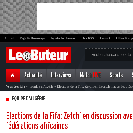
Accueil
Page De Démarrage
Ajouter Au Favoris
Flux RSS
Contact
Offres D'emp
Actualité
Interviews
Match
LIVE
Sports
Vous êtes ici :
»
Equipe d'Algérie
»
Elections de la Fifa: Zetchi en discussion avec des prési
EQUIPE D'ALGÉRIE
Elections de la Fifa: Zetchi en discussion av
fédérations africaines